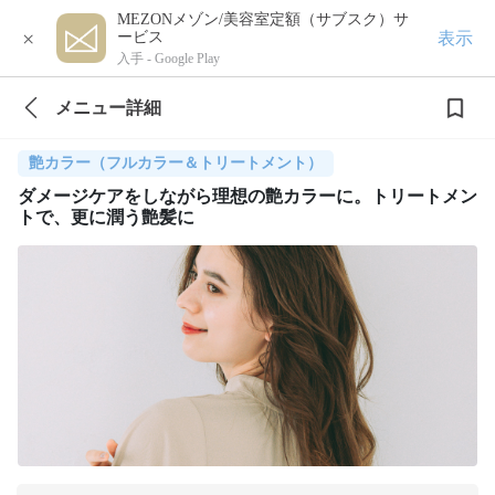
MEZONメゾン/美容室定額（サブスク）サ
×
表示
ービス
入手 -
Google Play
メニュー詳細
艶カラー（フルカラー＆トリートメント）
ダメージケアをしながら理想の艶カラーに。トリートメン
トで、更に潤う艶髪に