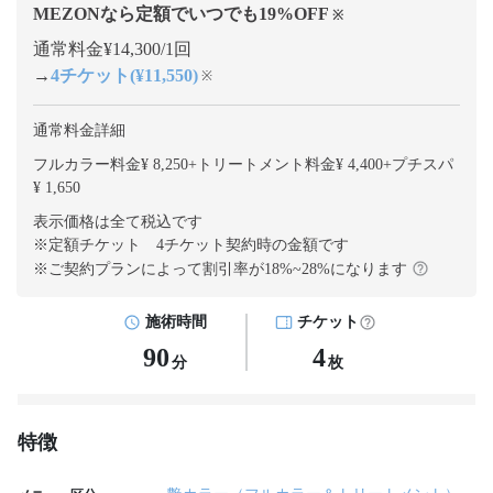
MEZONなら定額でいつでも
19
%OFF
※
通常料金¥14,300/1回
→
4チケット(¥11,550)
※
通常料金詳細
フルカラー料金¥ 8,250
+
トリートメント料金¥ 4,400
+
プチスパ
¥ 1,650
表示価格は全て税込です
※定額チケット 4チケット契約
時の金額です
※ご契約プランによって割引率が
18
%~
28
%になります
施術時間
チケット
90
4
分
枚
特徴