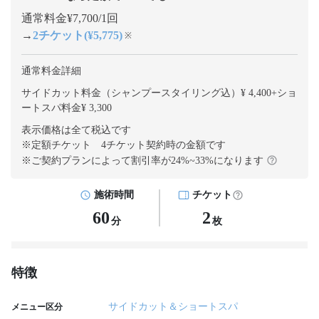
通常料金¥7,700/1回
→
2チケット(¥5,775)
※
通常料金詳細
サイドカット料金（シャンプースタイリング込）¥ 4,400
+
ショ
ートスパ料金¥ 3,300
表示価格は全て税込です
※定額チケット 4チケット契約
時の金額です
※ご契約プランによって割引率が
24
%~
33
%になります
施術時間
チケット
60
2
分
枚
特徴
サイドカット＆ショートスパ
メニュー区分