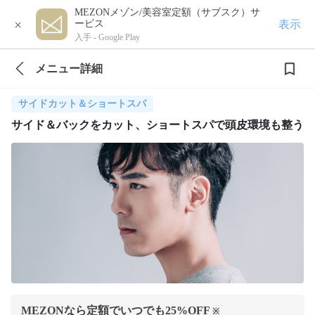
MEZONメゾン/美容室定額（サブスク）サ
×
表示
ービス
入手 -
Google Play
メニュー詳細
サイドカット＆ショートスパ
サイド＆バックをカット、ショートスパで頭皮環境も整う
MEZONなら定額でいつでも
25
%OFF
※