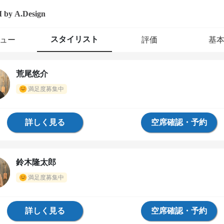
 by A.Design
スタイリスト
ュー
評価
基
荒尾悠介
満足度募集中
詳しく見る
空席確認・予約
鈴木隆太郎
満足度募集中
詳しく見る
空席確認・予約