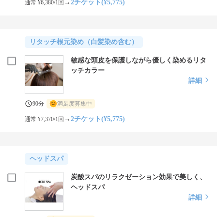
→
2チケット(¥5,775)
通常 ¥6,380/1回
リタッチ根元染め（白髪染め含む）
敏感な頭皮を保護しながら優しく染めるリタ
ッチカラー
詳細
90分
満足度募集中
→
2チケット(¥5,775)
通常 ¥7,370/1回
ヘッドスパ
炭酸スパのリラクゼーション効果で美しく、
ヘッドスパ
詳細