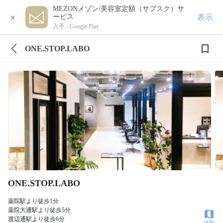
MEZONメゾン/美容室定額（サブスク）サ
×
表示
ービス
入手 -
Google Play
ONE.STOP.LABO
ONE.STOP.LABO
薬院駅より徒歩1分
薬院大通駅より徒歩5分
渡辺通駅より徒歩6分
地図