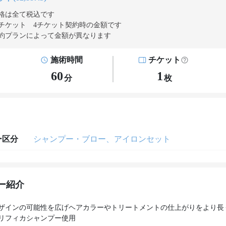
格は全て税込です
チケット 4チケット契約
時の金額です
約プランによって金額が異なります
施術時間
チケット
60
1
分
枚
ー区分
シャンプー・ブロー、アイロンセット
ー紹介
ザインの可能性を広げヘアカラーやトリートメントの仕上がりをより長
リフィカシャンプー使用