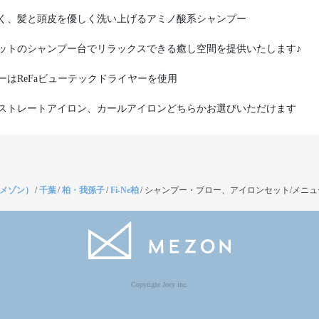
く、髪と頭皮を優しく洗い上げるアミノ酸系シャンプー
ットのシャンプー台でリラックスできる癒し空間を提供いたします♪
ーはReFaビューテックドライヤーを使用
ストレートアイロン、カールアイロンどちらかお選びいただけます
（メゾン）
/
千葉
/
柏・我孫子
/
Fi-Ne柏
/
シャンプー・ブロー、アイロンセット/メニュ
Copyright Jocy inc.