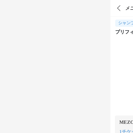
メ
シャン
プリフ
MEZ
1チケット