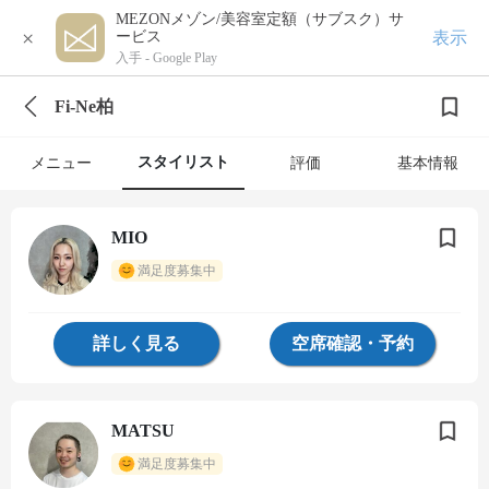
MEZONメゾン/美容室定額（サブスク）サ
×
表示
ービス
入手 -
Google Play
Fi-Ne柏
スタイリスト
メニュー
評価
基本情報
MIO
満足度募集中
詳しく見る
空席確認・予約
MATSU
満足度募集中