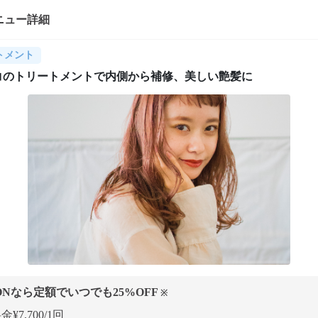
ニュー詳細
トメント
コのトリートメントで内側から補修、美しい艶髪に
ONなら定額でいつでも
25
%OFF
※
¥7,700/1回