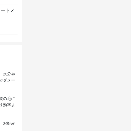
リートメ
、水分や
でダメー
髪の毛に
り効率よ
、お好み