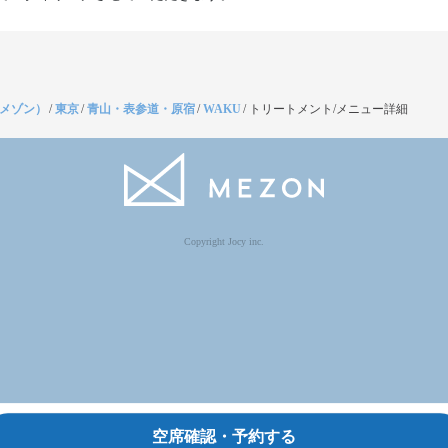
（メゾン）
/
東京
/
青山・表参道・原宿
/
WAKU
/
トリートメント/メニュー詳細
Copyright Jocy inc.
空席確認・予約する