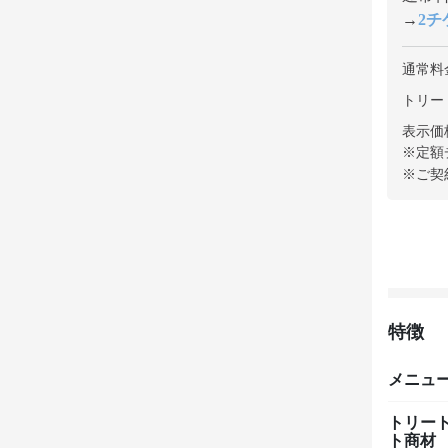
→
2チケ
通常料
トリート
表示価
※定額
※ご契
特徴
メニュ
トリー
ト商材