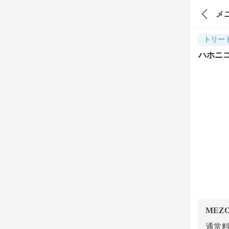
メ
トリー
ハホニ
MEZ
通常料金