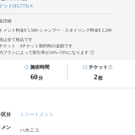
ット(¥5,775)
※
金詳細
メント料金¥ 5,500
+
シャンプー・スタイリング料金¥ 2,200
格は全て税込です
チケット 4チケット契約
時の金額です
約プランによって割引率が
24
%~
33
%になります
施術時間
チケット
60
2
分
枚
ー区分
トリートメント
トメン
ハホニコ