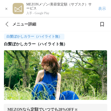
MEZONメゾン/美容室定額（サブスク）サ
×
表示
ービス
入手 -
Google Play
メニュー詳細
白髪ぼかしカラー（ハイライト無）
白髪ぼかしカラー（ハイライト無）
MEZONなら定額でいつでも
28
%OFF
※