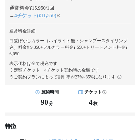
通常料金¥15,950/1回
→
4チケット(¥11,550)
※
通常料金詳細
白髪ぼかしカラー（ハイライト無・シャンプースタイリング
込）料金¥ 9,350
+
フルカラー料金¥ 550
+
トリートメント料金¥
6,050
表示価格は全て税込です
※定額チケット 4チケット契約
時の金額です
※ご契約プランによって割引率が
27
%~
35
%になります
施術時間
チケット
90
4
分
枚
特徴