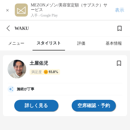
MEZONメゾン/美容室定額（サブスク）サ
×
表示
ービス
入手 -
Google Play
WAKU
スタイリスト
メニュー
評価
基本情報
土屋佑児
満足度
93.8%
施術が丁寧
詳しく見る
空席確認・予約