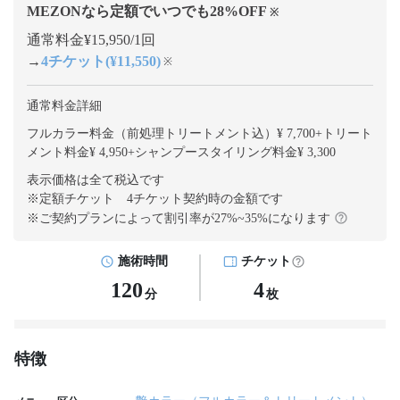
MEZONなら定額でいつでも
28
%OFF
※
通常料金¥15,950/1回
→
4チケット(¥11,550)
※
通常料金詳細
フルカラー料金（前処理トリートメント込）¥ 7,700
+
トリート
メント料金¥ 4,950
+
シャンプースタイリング料金¥ 3,300
表示価格は全て税込です
※定額チケット 4チケット契約
時の金額です
※ご契約プランによって割引率が
27
%~
35
%になります
施術時間
チケット
120
4
分
枚
特徴