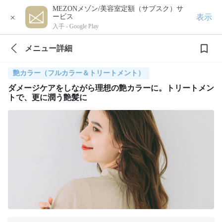
MEZONメゾン/美容室定額（サブスク）サ
×
表示
ービス
入手 -
Google Play
メニュー詳細
艶カラー（フルカラー＆トリートメント）
ダメージケアをしながら理想の艶カラーに。トリートメン
トで、更に潤う艶髪に