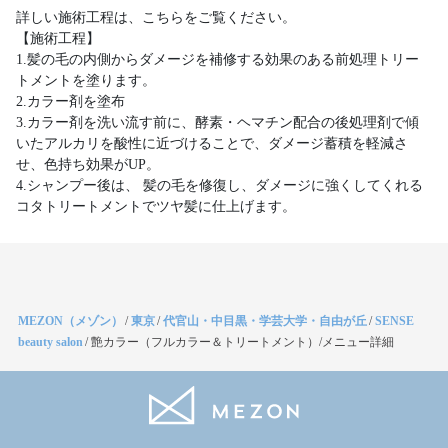
詳しい施術工程は、こちらをご覧ください。
【施術工程】
1.髪の毛の内側からダメージを補修する効果のある前処理トリー
トメントを塗ります。
2.カラー剤を塗布
3.カラー剤を洗い流す前に、酵素・ヘマチン配合の後処理剤で傾
いたアルカリを酸性に近づけることで、ダメージ蓄積を軽減さ
せ、色持ち効果がUP。
4.シャンプー後は、 髪の毛を修復し、ダメージに強くしてくれる
コタトリートメントでツヤ髪に仕上げます。
MEZON（メゾン）
/
東京
/
代官山・中目黒・学芸大学・自由が丘
/
SENSE
beauty salon
/
艶カラー（フルカラー＆トリートメント）/メニュー詳細