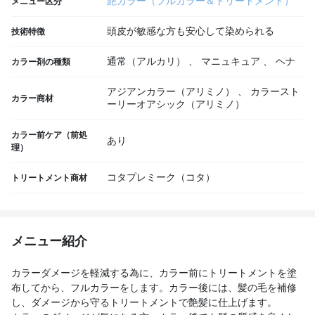
艶カラー（フルカラー＆トリートメント）
メニュー区分
頭皮が敏感な方も安心して染められる
技術特徴
通常（アルカリ）
、
マニュキュア
、
ヘナ
カラー剤の種類
アジアンカラー（アリミノ）
、
カラースト
カラー商材
ーリーオアシック（アリミノ）
カラー前ケア（前処
あり
理）
コタプレミーク（コタ）
トリートメント商材
メニュー紹介
カラーダメージを軽減する為に、カラー前にトリートメントを塗
布してから、フルカラーをします。カラー後には、髪の毛を補修
し、ダメージから守るトリートメントで艶髪に仕上げます。