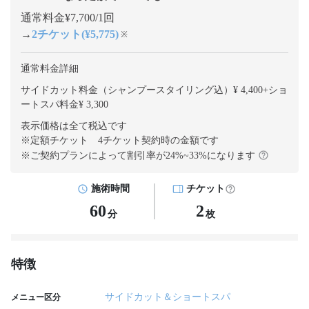
通常料金¥7,700/1回
→
2チケット(¥5,775)
※
通常料金詳細
サイドカット料金（シャンプースタイリング込）¥ 4,400
+
ショ
ートスパ料金¥ 3,300
表示価格は全て税込です
※定額チケット 4チケット契約
時の金額です
※ご契約プランによって割引率が
24
%~
33
%になります
施術時間
チケット
60
2
分
枚
特徴
サイドカット＆ショートスパ
メニュー区分