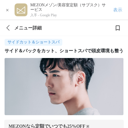
MEZONメゾン/美容室定額（サブスク）サ
×
表示
ービス
入手 -
Google Play
メニュー詳細
サイドカット＆ショートスパ
サイド＆バックをカット、ショートスパで頭皮環境も整う
MEZONなら定額でいつでも
25
%OFF
※