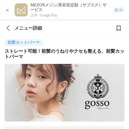
MEZONメゾン/美容室定額（サブスク）サ
×
表示
ービス
入手 -
Google Play
メニュー詳細
前髪カットパーマ
ストレート可能！前髪のうねりやクセも整える、前髪カッ
トパーマ