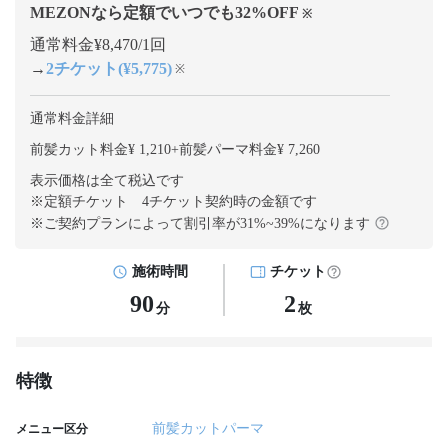
MEZONなら定額でいつでも
32
%OFF
※
通常料金¥8,470/1回
→
2チケット(¥5,775)
※
通常料金詳細
前髪カット料金¥ 1,210
+
前髪パーマ料金¥ 7,260
表示価格は全て税込です
※定額チケット 4チケット契約
時の金額です
※ご契約プランによって割引率が
31
%~
39
%になります
施術時間
チケット
90
2
分
枚
特徴
前髪カットパーマ
メニュー区分