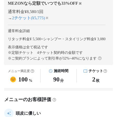
MEZONなら定額でいつでも
33
%OFF
※
通常料金¥8,580/1回
→
2チケット(¥5,775)
※
通常料金詳細
リタッチ料金¥ 5,500
+
シャンプー・スタイリング料金¥ 3,080
表示価格は全て税込です
※定額チケット 4チケット契約
時の金額です
※ご契約プランによって割引率が
32
%~
40
%になります
施術時間
チケット
メニュー満足度
100
90
2
%
分
枚
メニューのお客様評価
頭皮に優しい