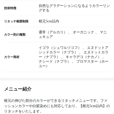
自然なグラデーションになるようカラーリン
技術特徴
グする
根元5cm以内
リタッチ範囲制限
通常（アルカリ）
、
オーガニック
、
マニ
カラー剤の種類
ュキュア
イゴラ（シュワルツコフ）
、
エヌドットア
シッドカラー（ナプラ）
、
エヌドットカラ
ー（ナプラ）
、
キャラデコ（ナカノ）
、
カラー商材
ナシード（ナプラ）
、
プロマスター（ホー
ユー）
メニュー紹介
根元の伸びた部分のカラーができるリタッチメニューです。ファ
ッションカラーや白髪染めにも対応しており、【根元5cm以内】の
リタッチをいたします。