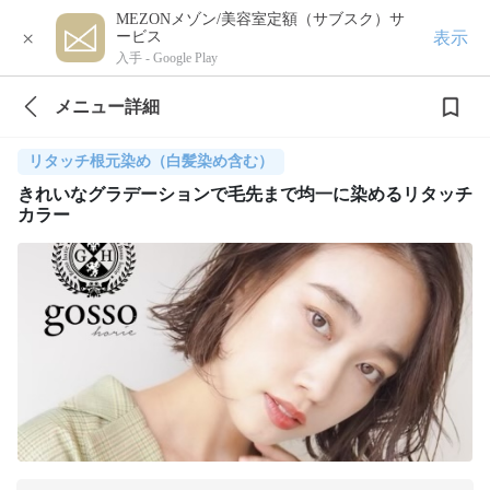
MEZONメゾン/美容室定額（サブスク）サ
×
表示
ービス
入手 -
Google Play
メニュー詳細
リタッチ根元染め（白髪染め含む）
きれいなグラデーションで毛先まで均一に染めるリタッチ
カラー