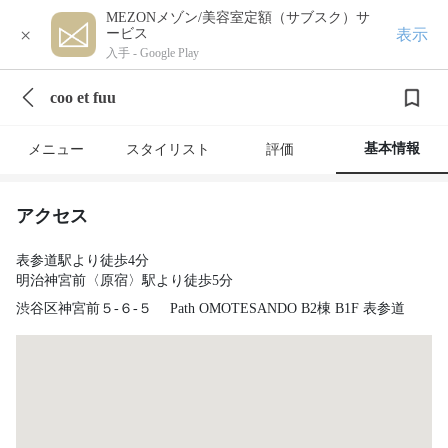
MEZONメゾン/美容室定額（サブスク）サ
×
表示
ービス
入手 -
Google Play
coo et fuu
基本情報
メニュー
スタイリスト
評価
アクセス
表参道駅より徒歩4分
明治神宮前〈原宿〉駅より徒歩5分
渋谷区神宮前５‐６‐５ Path OMOTESANDO B2棟 B1F 表参道