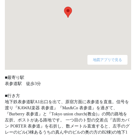
地図アプリで見る
■最寄り駅

表参道駅　徒歩3分

■行き方

地下鉄表参道駅A1出口を出て、原宿方面に表参道を直進。信号を
渡り『KAWAI楽器 表参道』『Max&Co 表参道』を過ぎて、
『Burberry 表参道』と『Tokyo union church(教会)』の間の路地を
左折。ポストがある路地です。 一つ目のト型の交差点『吉田カバ
ン PORTER 表参道』を右折し、数メートル直進すると、左手のグ
レーのビル(3棟あるうちの真ん中のビルの奥の方のB2棟)の地下1