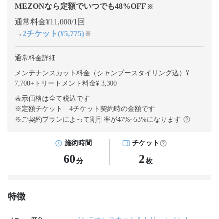
MEZONなら定額でいつでも
48
%OFF
※
通常料金¥11,000/1回
→
2チケット(¥5,775)
※
通常料金詳細
メンテナンスカット料金（シャンプースタイリング込）¥
7,700
+
トリートメント料金¥ 3,300
表示価格は全て税込です
※定額チケット 4チケット契約
時の金額です
※ご契約プランによって割引率が
47
%~
53
%になります
施術時間
チケット
60
2
分
枚
特徴