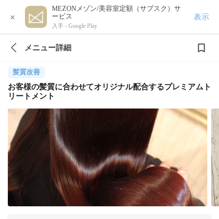
MEZONメゾン/美容室定額（サブスク）サ
×
表示
ービス
入手 -
Google Play
メニュー詳細
髪質改善
お客様の髪質に合わせてオリジナル配合するプレミアムト
リートメント