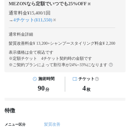
MEZONなら定額でいつでも
25
%OFF
※
通常料金¥15,400/1回
→
4チケット(¥11,550)
※
通常料金詳細
髪質改善料金¥ 13,200
+
シャンプースタイリング料金¥ 2,200
表示価格は全て税込です
※定額チケット 4チケット契約
時の金額です
※ご契約プランによって割引率が
24
%~
33
%になります
施術時間
チケット
90
4
分
枚
特徴
髪質改善
メニュー区分