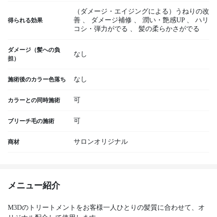
（ダメージ・エイジングによる）うねりの改
善
、
ダメージ補修
、
潤い・艶感UP
、
ハリ
得られる効果
コシ・弾力がでる
、
髪の柔らかさがでる
ダメージ（髪への負
なし
担）
なし
施術後のカラー色落ち
可
カラーとの同時施術
可
ブリーチ毛の施術
サロンオリジナル
商材
メニュー紹介
M3Dのトリートメントをお客様一人ひとりの髪質に合わせて、オ