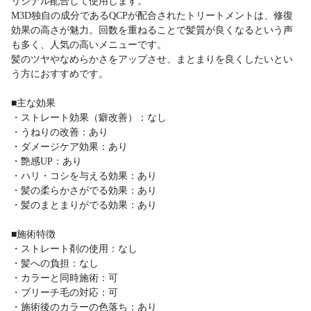
リジナル配合して使用します。
M3D独自の成分であるQCPが配合されたトリートメントは、修復
効果の高さが魅力。回数を重ねることで髪質が良くなるという声
も多く、人気の高いメニューです。
髪のツヤやなめらかさをアップさせ、まとまりを良くしたいとい
う方におすすめです。
■主な効果
・ストレート効果（癖改善）：なし
・うねりの改善：あり
・ダメージケア効果：あり
・艶感UP：あり
・ハリ・コシを与える効果：あり
・髪の柔らかさがでる効果：あり
・髪のまとまりがでる効果：あり
■施術特徴
・ストレート剤の使用：なし
・髪への負担：なし
・カラーと同時施術：可
・ブリーチ毛の対応：可
・施術後のカラーの色落ち：あり