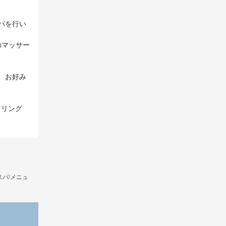
パを行い
のマッサー
、お好み
イリング
パ/メニュ