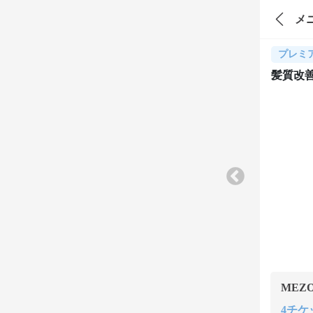
メ
プレミ
髪質改
MEZ
4チケッ