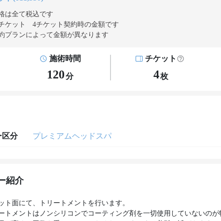
格は全て税込です
チケット 4チケット契約
時の金額です
約プランによって金額が異なります
施術時間
チケット
120
4
分
枚
ー区分
プレミアムヘッドスパ
ー紹介
ット面にて、トリートメントを行います。
ートメントはノンシリコンでコーティング剤を一切使用していないのが