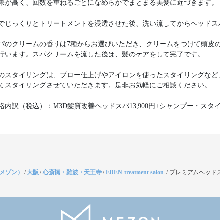
果が高く、回数を重ねるごとになめらかでまとまる美髪に近づきます。
でじっくりとトリートメントを浸透させた後、洗い流してからヘッドス
パのクリームの香りは7種からお選びいただき、クリームをつけて頭皮
分行います。スパクリームを流した後は、髪のケアをして完了です。
のスタイリングは、ブロー仕上げやアイロンを使ったスタイリングなど
てスタイリングさせていただきます。是非お気軽にご相談ください。
格内訳（税込）：M3D髪質改善ヘッドスパ13,900円+シャンプー・スタ
（メゾン）
/
大阪
/
心斎橋・難波・天王寺
/
EDEN-treatment salon-
/
プレミアムヘッドス