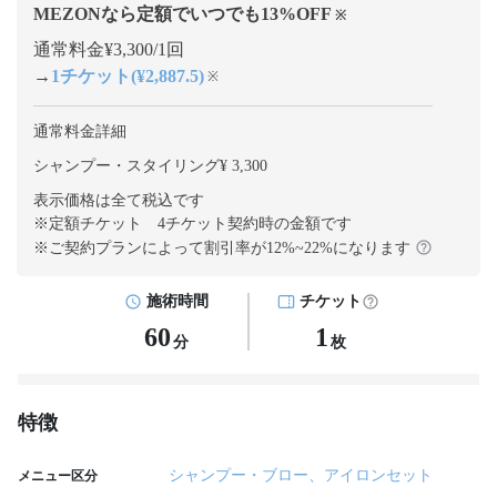
MEZONなら定額でいつでも
13
%OFF
※
通常料金¥3,300/1回
→
1チケット(¥2,887.5)
※
通常料金詳細
シャンプー・スタイリング¥ 3,300
表示価格は全て税込です
※定額チケット 4チケット契約
時の金額です
※ご契約プランによって割引率が
12
%~
22
%になります
施術時間
チケット
60
1
分
枚
特徴
シャンプー・ブロー、アイロンセット
メニュー区分