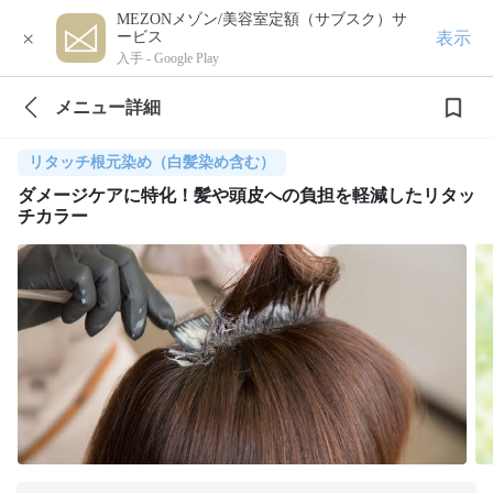
MEZONメゾン/美容室定額（サブスク）サ
×
表示
ービス
入手 -
Google Play
メニュー詳細
リタッチ根元染め（白髪染め含む）
ダメージケアに特化！髪や頭皮への負担を軽減したリタッ
チカラー