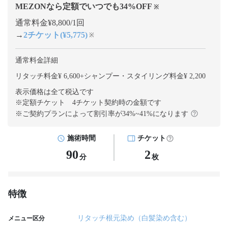
MEZONなら定額でいつでも
34
%OFF
※
通常料金¥8,800/1回
→
2チケット(¥5,775)
※
通常料金詳細
リタッチ料金¥ 6,600
+
シャンプー・スタイリング料金¥ 2,200
表示価格は全て税込です
※定額チケット 4チケット契約
時の金額です
※ご契約プランによって割引率が
34
%~
41
%になります
施術時間
チケット
90
2
分
枚
特徴
リタッチ根元染め（白髪染め含む）
メニュー区分