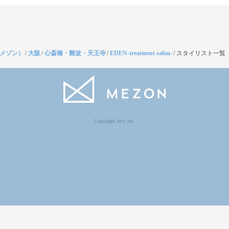
（メゾン）
/
大阪
/
心斎橋・難波・天王寺
/
EDEN-treatment salon-
/
スタイリスト一覧
Copyright Jocy inc.