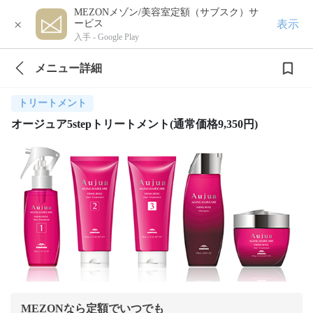
MEZONメゾン/美容室定額（サブスク）サ
×
表示
ービス
入手 -
Google Play
メニュー詳細
トリートメント
オージュア5stepトリートメント(通常価格9,350円)
MEZONなら定額でいつでも