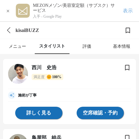
MEZONメゾン/美容室定額（サブスク）サ
×
表示
ービス
入手 -
Google Play
kisaiBUZZ
スタイリスト
メニュー
評価
基本情報
西川 史浩
満足度
100%
施術が丁寧
詳しく見る
空席確認・予約
鳥屋部 純兵