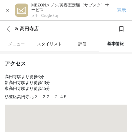
MEZONメゾン/美容室定額（サブスク）サ
×
表示
ービス
入手 -
Google Play
& 高円寺店
基本情報
メニュー
スタイリスト
評価
アクセス
高円寺駅より徒歩3分
新高円寺駅より徒歩13分
東高円寺駅より徒歩15分
杉並区高円寺北２－２２－２ ４F