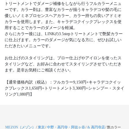
トリートメントでダメージ補修をしながら行うフルカラーメニュ
ーです。カラー剤は、豊富なカラーが揃うキャラデコや髪の毛に
優しいノミネプロセンスヘアカラー、カラー持ちの良いアドミオ
カラーを使用します。また、キャラデコクイックプレックスを使
用することでカラーのダメージを軽減。
さらにカラー後には、LINKの3.5stepトリートメントで艶髪カラー
に仕上げます。カラーのダメージが気になる方に、ぜひお試しい
ただきたいメニューです。
お仕上げのスタイリングは、ブロー仕上げやアイロンを使ったス
タイリングなど、お好みに合わせてスタイリングさせていただき
ます。是非お気軽にご相談ください。
【通常価格内訳（税込）：フルカラー9,150円+キャラデコクイッ
クプレックス1,650円+トリートメント3,300円+シャンプー・スタイ
リング1,080円】
MEZON（メゾン）
/
東京
/
中野・高円寺・阿佐ヶ谷
/
& 高円寺店
/
艶カラー