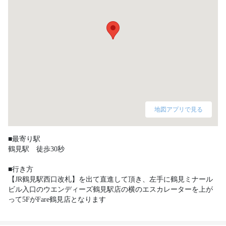
地図アプリで見る
■最寄り駅

鶴見駅　徒歩30秒

■行き方

【JR鶴見駅西口改札】を出て直進して頂き、左手に鶴見ミナール
ビル入口のウエンディーズ鶴見駅店の横のエスカレーターを上が
って5FがFare鶴見店となります