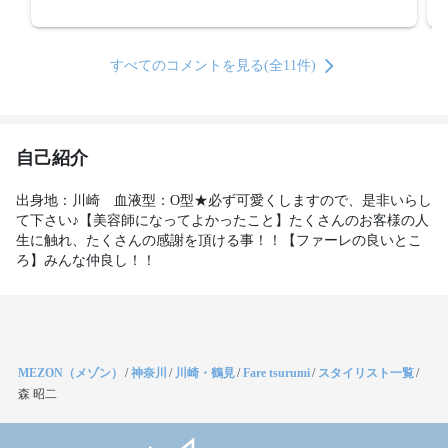
すべてのコメントを見る(全11件)
自己紹介
出身地：川崎　血液型：O型★必ず可愛くしますので、是非いらし
て下さい♪【美容師になってよかったこと】たくさんのお客様の人
生に触れ、たくさんの感謝を頂ける事！！【ファーレの良いとこ
ろ】みんな仲良し！！
MEZON（メゾン）
/
神奈川
/
川崎・鶴見
/
Fare tsurumi
/
スタイリスト一覧
/
森 昭二