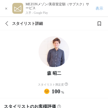
MEZONメゾン/美容室定額（サブスク）サ
×
表示
ービス
入手 -
Google Play
スタイリスト詳細
森 昭二
スタイリスト満足度
100
%
スタイリストのお客様評価