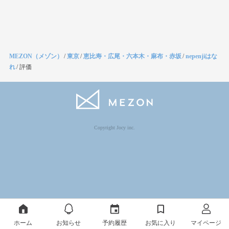
MEZON（メゾン）
/
東京
/
恵比寿・広尾・六本木・麻布・赤坂
/
nepenjiはな
れ
/
評価
Copyright Jocy inc.
ホーム
お知らせ
予約履歴
お気に入り
マイページ