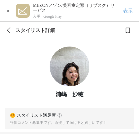
MEZONメゾン/美容室定額（サブスク）サ
×
表示
ービス
入手 -
Google Play
スタイリスト詳細
浦嶋 沙穂
スタイリスト満足度
評価コメント募集中です。応援して頂けると嬉しいです！