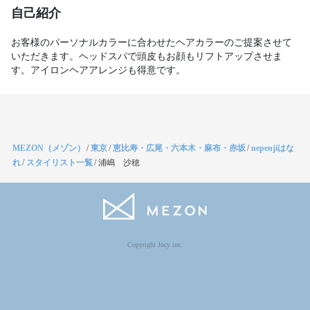
自己紹介
お客様のパーソナルカラーに合わせたヘアカラーのご提案させて
いただきます。ヘッドスパで頭皮もお顔もリフトアップさせま
す。アイロンヘアアレンジも得意です。
MEZON（メゾン）
/
東京
/
恵比寿・広尾・六本木・麻布・赤坂
/
nepenjiはな
れ
/
スタイリスト一覧
/
浦嶋 沙穂
Copyright Jocy inc.