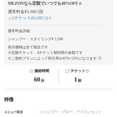
MEZONなら定額でいつでも
48
%OFF
※
通常料金¥5,500/1回
→
1チケット(¥2,887.5)
※
通常料金詳細
シャンプー・スタイリング¥ 5,500
表示価格は全て税込です
※定額チケット 4チケット契約
時の金額です
※ご契約プランによって割引率が
47
%~
53
%になります
施術時間
チケット
60
1
分
枚
特徴
シャンプー・ブロー、アイロンセット
メニュー区分