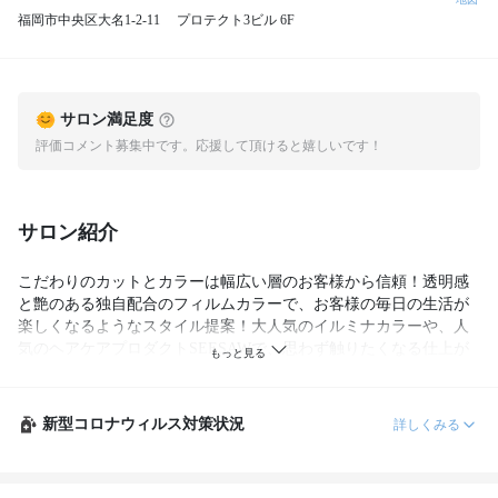
福岡市中央区大名1-2-11 プロテクト3ビル 6F
サロン満足度
評価コメント募集中です。応援して頂けると嬉しいです！
サロン紹介
こだわりのカットとカラーは幅広い層のお客様から信頼！透明感
と艶のある独自配合のフィルムカラーで、お客様の毎日の生活が
楽しくなるようなスタイル提案！大人気のイルミナカラーや、人
気のヘアケアプロダクトSEESAWで、思わず触りたくなる仕上が
り、さらさらツヤツヤの透明感のある自慢の髪の毛へ！感染対策
実施！
新型コロナウィルス対策状況
詳しくみる