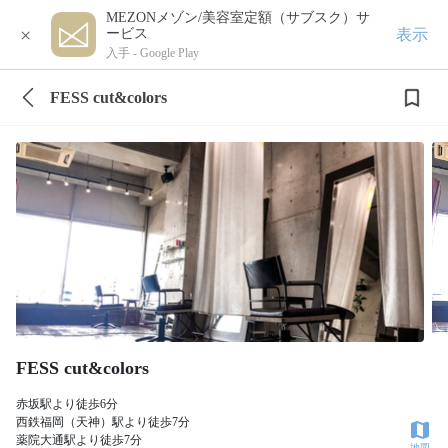
MEZONメゾン/美容室定額（サブスク）サ
×
表示
ービス
入手 -
Google Play
FESS cut&colors
FESS cut&colors
赤坂駅より徒歩6分
西鉄福岡（天神）駅より徒歩7分
薬院大通駅より徒歩7分
地図