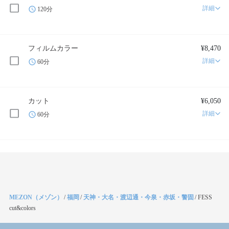
詳細
120分
フィルムカラー
¥8,470
詳細
60分
カット
¥6,050
詳細
60分
MEZON（メゾン）
/
福岡
/
天神・大名・渡辺通・今泉・赤坂・警固
/
FESS
cut&colors