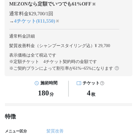
MEZONなら定額でいつでも
61
%OFF
※
通常料金¥29,700/1回
→
4チケット(¥11,550)
※
通常料金詳細
髪質改善料金（シャンプースタイリング込）¥ 29,700
表示価格は全て税込です
※定額チケット 4チケット契約
時の金額です
※ご契約プランによって割引率が
61
%~
65
%になります
施術時間
チケット
180
4
分
枚
特徴
髪質改善
メニュー区分