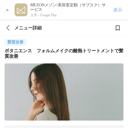
MEZONメゾン/美容室定額（サブスク）サ
×
表示
ービス
入手 -
Google Play
メニュー詳細
髪質改善
ボタニエンス フォルムメイクの酸熱トリートメントで髪
質改善