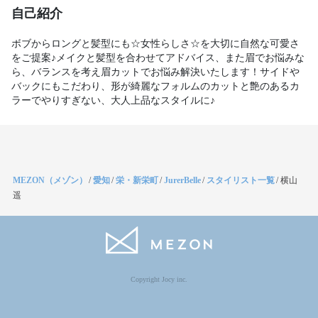
自己紹介
ボブからロングと髪型にも☆女性らしさ☆を大切に自然な可愛さ
をご提案♪メイクと髪型を合わせてアドバイス、また眉でお悩みな
ら、バランスを考え眉カットでお悩み解決いたします！サイドや
バックにもこだわり、形が綺麗なフォルムのカットと艶のあるカ
ラーでやりすぎない、大人上品なスタイルに♪
MEZON（メゾン）
/
愛知
/
栄・新栄町
/
JurerBelle
/
スタイリスト一覧
/
横山
遥
Copyright Jocy inc.