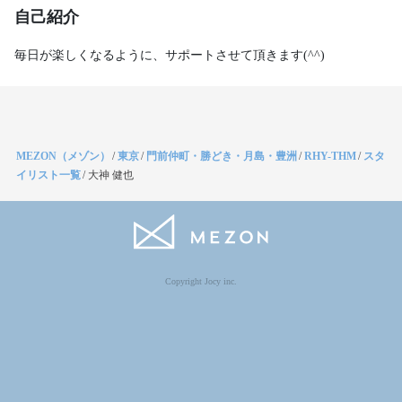
自己紹介
毎日が楽しくなるように、サポートさせて頂きます(^^)
MEZON（メゾン）
/
東京
/
門前仲町・勝どき・月島・豊洲
/
RHY-THM
/
スタ
イリスト一覧
/
大神 健也
Copyright Jocy inc.