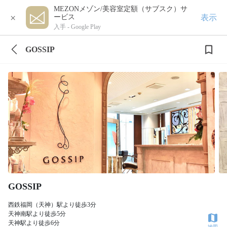
MEZONメゾン/美容室定額（サブスク）サ
×
表示
ービス
入手 -
Google Play
GOSSIP
GOSSIP
西鉄福岡（天神）駅より徒歩3分
天神南駅より徒歩5分
天神駅より徒歩6分
地図