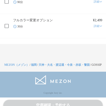
詳細
90分
フルカラー変更オプション
¥2,499
詳細
30分
MEZON（メゾン）
/
福岡
/
天神・大名・渡辺通・今泉・赤坂・警固
/
GOSSIP
Copyright Jocy inc.
空席確認・予約する