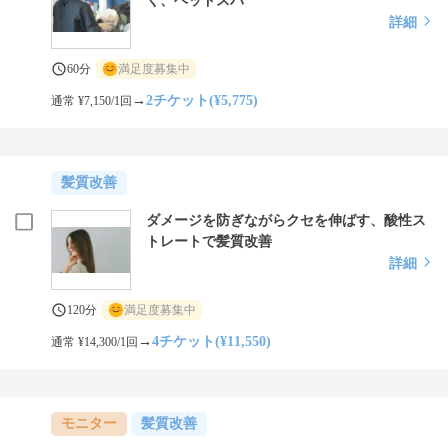
く、ヘッドスパ
詳細
60分
満足度募集中
→
2チケット(¥5,775)
通常 ¥7,150/1回
髪質改善
ダメージを防ぎながらクセを伸ばす、酸性ス
トレートで髪質改善
詳細
120分
満足度募集中
→
4チケット(¥11,550)
通常 ¥14,300/1回
モニター
髪質改善