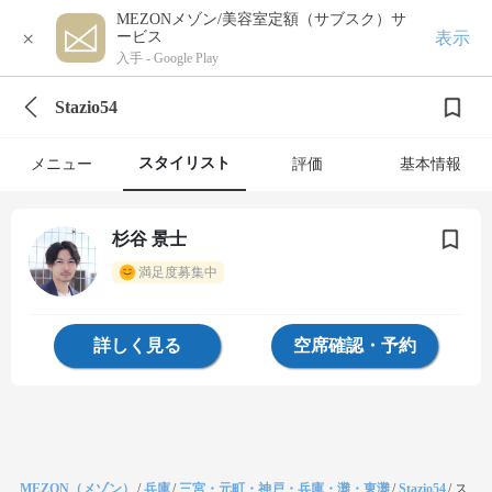
MEZONメゾン/美容室定額（サブスク）サ
×
表示
ービス
入手 -
Google Play
Stazio54
スタイリスト
メニュー
評価
基本情報
杉谷 景士
満足度募集中
詳しく見る
空席確認・予約
MEZON（メゾン）
/
兵庫
/
三宮・元町・神戸・兵庫・灘・東灘
/
Stazio54
/
ス