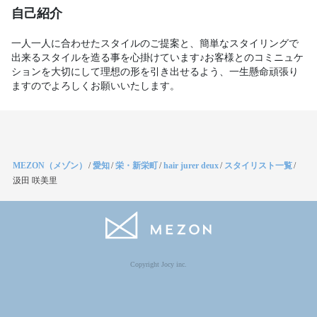
自己紹介
一人一人に合わせたスタイルのご提案と、簡単なスタイリングで
出来るスタイルを造る事を心掛けています♪お客様とのコミニュケ
ションを大切にして理想の形を引き出せるよう、一生懸命頑張り
ますのでよろしくお願いいたします。
MEZON（メゾン）
/
愛知
/
栄・新栄町
/
hair jurer deux
/
スタイリスト一覧
/
汲田 咲美里
Copyright Jocy inc.