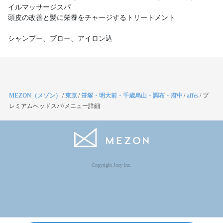
イルマッサージスパ
頭皮の改善と髪に栄養をチャージするトリートメント
シャンプー、ブロー、アイロン込
MEZON（メゾン）
/
東京
/
笹塚・明大前・千歳烏山・調布・府中
/
affes
/
プ
レミアムヘッドスパ/メニュー詳細
Copyright Jocy inc.