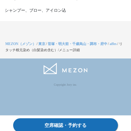
シャンプー、ブロー、アイロン込
MEZON（メゾン）
/
東京
/
笹塚・明大前・千歳烏山・調布・府中
/
affes
/
リ
タッチ根元染め（白髪染め含む）/メニュー詳細
Copyright Jocy inc.
空席確認・予約する