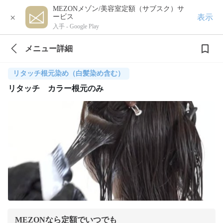
MEZONメゾン/美容室定額（サブスク）サ
×
表示
ービス
入手 -
Google Play
メニュー詳細
リタッチ根元染め（白髪染め含む）
リタッチ カラー根元のみ
MEZONなら定額でいつでも