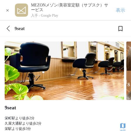
MEZONメゾン/美容室定額（サブスク）サ
×
表示
ービス
入手 -
Google Play
9seat
9seat
栄町駅より徒歩2分
久屋大通駅より徒歩2分
栄駅より徒歩3分
地図