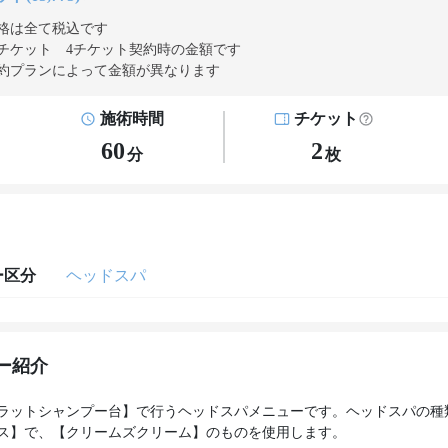
格は全て税込です
チケット 4チケット契約
時の金額です
約プランによって金額が異なります
施術時間
チケット
60
2
分
枚
ー区分
ヘッドスパ
ー紹介
ラットシャンプー台】で行うヘッドスパメニューです。ヘッドスパの種
ス】で、【クリームズクリーム】のものを使用します。