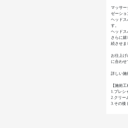
マッサー
ゼーショ
ヘッドス
す。
ヘッドス
さらに嬉
続させま
お仕上げ
に合わせ
詳しい施
【施術工
1.プレ
2.クリ
3.その