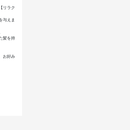
【リラク
を与えま
。
た髪を持
、お好み