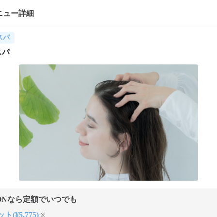
ニュー詳細
スパ
スパ
ONなら定額でいつでも
ト(¥5,775)
※