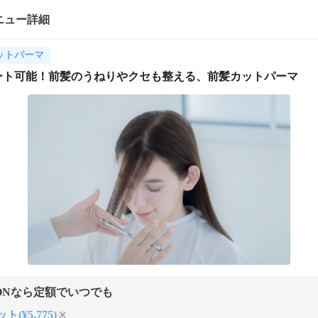
ニュー詳細
ットパーマ
ート可能！前髪のうねりやクセも整える、前髪カットパーマ
ONなら定額でいつでも
ト(¥5,775)
※