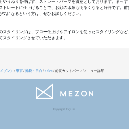
セやうねりを伸ばす、ストレートパーマを得意としております。まっす
ストレートに仕上げることで、お顔の印象も明るくなると好評です。前
が気になるという方は、ぜひお試しください。
のスタイリングは、ブロー仕上げやアイロンを使ったスタイリングなど
てスタイリングさせていただきます。
（メゾン）
/
東京
/
池袋・目白
/
nolen
/
前髪カットパーマ/メニュー詳細
Copyright Jocy inc.