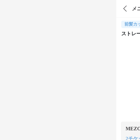
メ
前髪カ
ストレ
MEZ
2チケッ