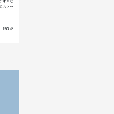
ぐすぎな
髪のクセ
、お好み