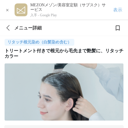
MEZONメゾン/美容室定額（サブスク）サ
×
表示
ービス
入手 -
Google Play
メニュー詳細
リタッチ根元染め（白髪染め含む）
トリートメント付きで根元から毛先まで艶髪に、リタッチ
カラー