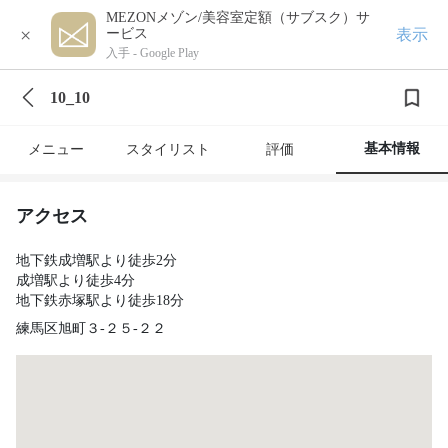
MEZONメゾン/美容室定額（サブスク）サ
×
表示
ービス
入手 -
Google Play
10_10
基本情報
メニュー
スタイリスト
評価
アクセス
地下鉄成増駅より徒歩2分
成増駅より徒歩4分
地下鉄赤塚駅より徒歩18分
練馬区旭町３-２５-２２