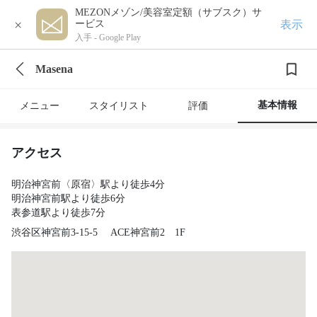
MEZONメゾン/美容室定額（サブスク）サ
×
表示
ービス
入手 -
Google Play
Masena
基本情報
メニュー
スタイリスト
評価
アクセス
明治神宮前〈原宿〉駅より徒歩4分
明治神宮前駅より徒歩6分
表参道駅より徒歩7分
渋谷区神宮前3-15-5 ACE神宮前2 1F