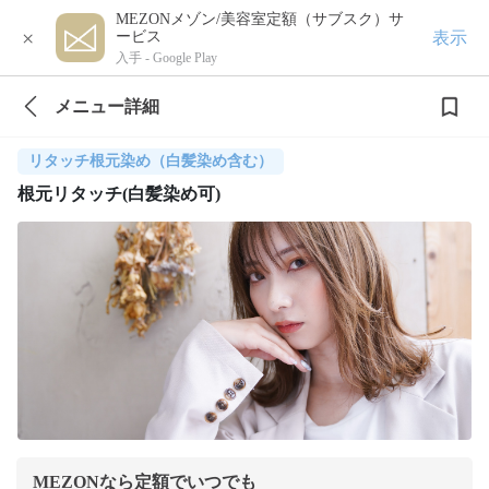
MEZONメゾン/美容室定額（サブスク）サ
×
表示
ービス
入手 -
Google Play
メニュー詳細
リタッチ根元染め（白髪染め含む）
根元リタッチ(白髪染め可)
MEZONなら定額でいつでも