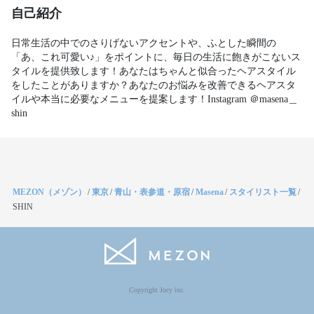
自己紹介
日常生活の中でのさりげないアクセントや、ふとした瞬間の
「あ、これ可愛い♪」をポイントに、毎日の生活に飽きがこないス
タイルを提供致します！あなたはちゃんと似合ったヘアスタイル
をしたことがありますか？あなたのお悩みを改善できるヘアスタ
イルや本当に必要なメニューを提案します！Instagram ＠masena＿
shin
MEZON（メゾン）
/
東京
/
青山・表参道・原宿
/
Masena
/
スタイリスト一覧
/
SHIN
Copyright Jocy inc.