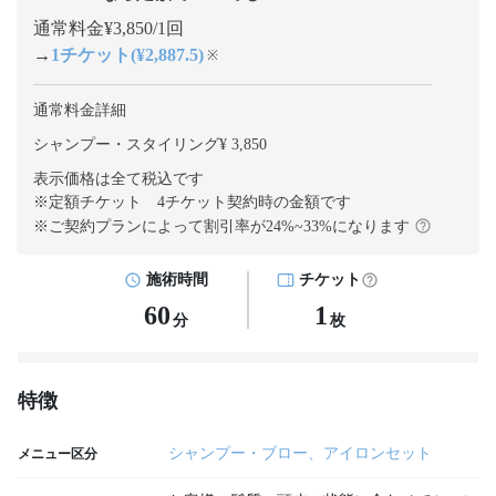
通常料金¥3,850/1回
→
1チケット(¥2,887.5)
※
通常料金詳細
シャンプー・スタイリング¥ 3,850
表示価格は全て税込です
※定額チケット 4チケット契約
時の金額です
※ご契約プランによって割引率が
24
%~
33
%になります
施術時間
チケット
60
1
分
枚
特徴
シャンプー・ブロー、アイロンセット
メニュー区分