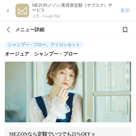
MEZONメゾン/美容室定額（サブスク）サ
×
表示
ービス
入手 -
Google Play
メニュー詳細
シャンプー・ブロー、アイロンセット
オージュア シャンプー・ブロー
MEZONなら定額でいつでも
25
%OFF
※