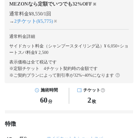
MEZONなら定額でいつでも
32
%OFF
※
通常料金¥8,550/1回
→
2チケット(¥5,775)
※
通常料金詳細
サイドカット料金（シャンプースタイリング込）¥ 6,050
+
ショ
ートスパ料金¥ 2,500
表示価格は全て税込です
※定額チケット 4チケット契約
時の金額です
※ご契約プランによって割引率が
32
%~
40
%になります
施術時間
チケット
60
2
分
枚
特徴