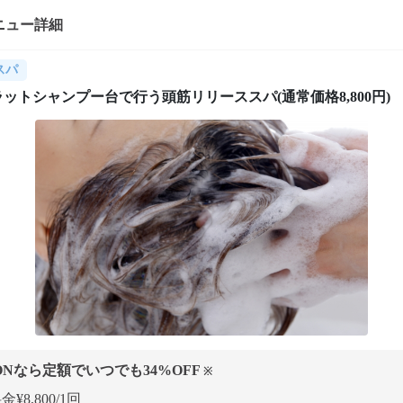
ニュー詳細
スパ
ットシャンプー台で行う頭筋リリーススパ(通常価格8,800円)
ONなら定額でいつでも
34
%OFF
※
¥8,800/1回