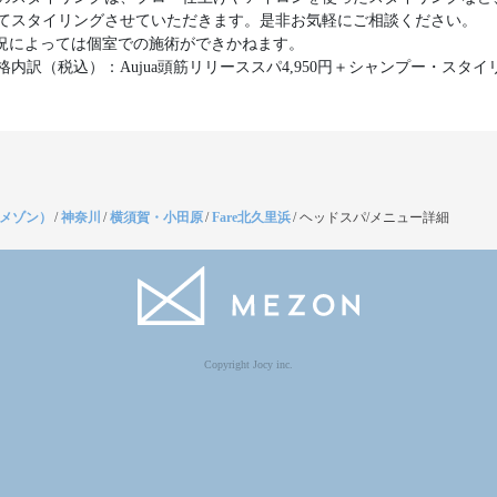
てスタイリングさせていただきます。是非お気軽にご相談ください。
況によっては個室での施術ができかねます。
格内訳（税込）：Aujua頭筋リリーススパ4,950円＋シャンプー・スタイ
（メゾン）
/
神奈川
/
横須賀・小田原
/
Fare北久里浜
/
ヘッドスパ/メニュー詳細
Copyright Jocy inc.