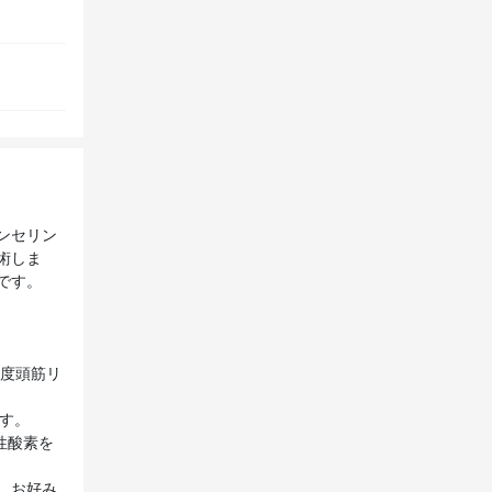
ンセリン
術しま
です。
程度頭筋リ
ます。
性酸素を
、お好み