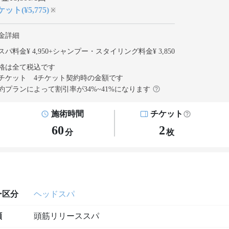
ット(¥5,775)
※
金詳細
パ料金¥ 4,950
+
シャンプー・スタイリング料金¥ 3,850
格は全て税込です
チケット 4チケット契約
時の金額です
約プランによって割引率が
34
%~
41
%になります
施術時間
チケット
60
2
分
枚
ー区分
ヘッドスパ
類
頭筋リリーススパ