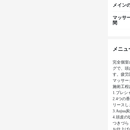
メイン
マッサ
間
メニュ
完全個室
グで、頭
す。疲労
マッサー
施術工程
1.プレ
2.4つの
リースし
3.Au
4.頭皮
つきづら
お仕上げ