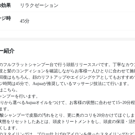
の効果
リラクゼーション
ージ時
45分
ー紹介
のフルフラットシャンプー台で行う頭筋リリーススパです。丁寧なカウ
皮と髪のコンディションを確認しながらお客様一人ひとりに合わせて施
回復はもちろん、顔のリフトアップやエイジングケアとしてもおすすめ
ジ時間は45分で、Aujuaが推奨しているマッサージ技法にて行います。
はこちら。
シャンプーを行います。
香りから選べるAujuaオイルをつけて、お客様の状態に合わせて15~20分
ます。
jua炭酸シャンプーで皮脂の汚れをとり、更に奥のコリを20分かけてほぐし
の状態をリセットしたあとは、頭皮トリートメントをし、頭皮の保湿・活
くします。
のスタイリングは、ブロー仕上げやアイロンを使ったスタイリングなど