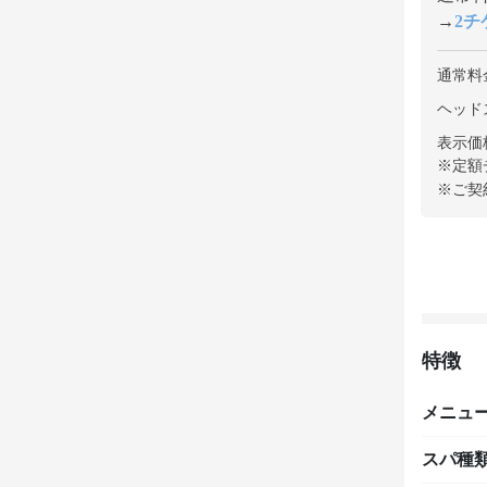
→
2チケ
通常料
ヘッドス
表示価
※定額
※ご契
特徴
メニュ
スパ種