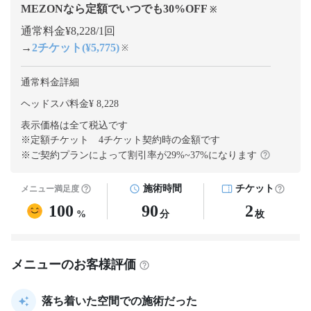
MEZONなら定額でいつでも
30
%OFF
※
通常料金¥8,228/1回
→
2チケット(¥5,775)
※
通常料金詳細
ヘッドスパ料金¥ 8,228
表示価格は全て税込です
※定額チケット 4チケット契約
時の金額です
※ご契約プランによって割引率が
29
%~
37
%になります
施術時間
チケット
メニュー満足度
100
90
2
%
分
枚
メニューのお客様評価
落ち着いた空間での施術だった