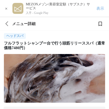
MEZONメゾン/美容室定額（サブスク）サ
×
表示
ービス
入手 -
Google Play
メニュー詳細
ヘッドスパ
フルフラットシャンプー台で行う頭筋リリーススパ（通常
価格7480円）